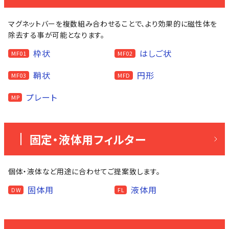
マグネットバーを複数組み合わせることで、より効果的に磁性体を
除去する事が可能となります。
枠状
はしご状
MF01
MF02
鞘状
円形
MF03
MFD
プレート
MP
固定・液体用フィルター
個体・液体など用途に合わせてご提案致します。
固体用
液体用
DW
FL