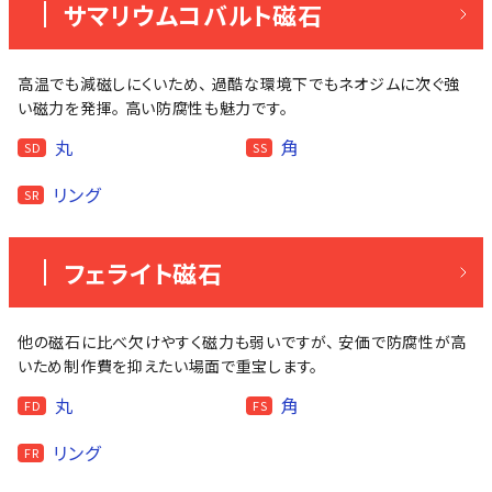
サマリウムコバルト磁石
高温でも減磁しにくいため、 過酷な環境下でもネオジムに次ぐ強
い磁力を発揮。 高い防腐性も魅力です。
丸
角
SD
SS
リング
SR
フェライト磁石
他の磁石に比べ欠けやすく磁力も弱いですが、 安価で防腐性が高
いため制作費を抑えたい場面で重宝します。
丸
角
FD
FS
リング
FR