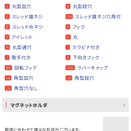
丸型皿穴
丸型段穴
A
B
スレッド雄ネジ
スレッド雄ネジ六角付
C
CH
スレッドめネジ
フック
D
E
アイレット
丸
F
G
丸型通穴
カラビナ付き
H
I
取手付き
下向きフック
J
K
回転フック
ラバーキャップ
MF
RCD
角型皿穴
角型段穴
LA
LB
角型穴なし
LG
マグネットホルダ
用途に合わせて様々な形状がございます。