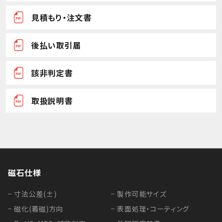
見積もり・注文書
後払い取引届
該非判定書
取扱説明書
磁石仕様
− 寸法公差(±)
− 製作可能サイズ
− 磁化(着磁)方向
− 表面処理・コーティング