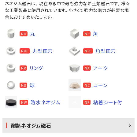
ネオジム磁石は、 現在ある中で最も強力な希土類磁石です。 様々
な工業製品に使用されています。 小さくて強力な磁力が必要な場
合におすすめいたします。
丸
角
ND
NS
丸型皿穴
角型皿穴
NDC
NSC
リング
アーク
NR
NA
球
コーン
NB
NC
防水ネオジム
粘着シート付
NW
NP
耐熱ネオジム磁石