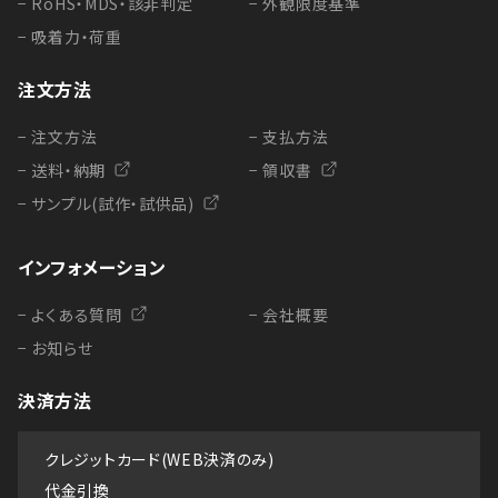
− RoHS・MDS・該非判定
− 外観限度基準
− 吸着力・荷重
注文方法
− 注文方法
− 支払方法
− 送料・納期
− 領収書
− サンプル(試作・試供品)
インフォメーション
− よくある質問
− 会社概要
− お知らせ
決済方法
クレジットカード(WEB決済のみ)
代金引換