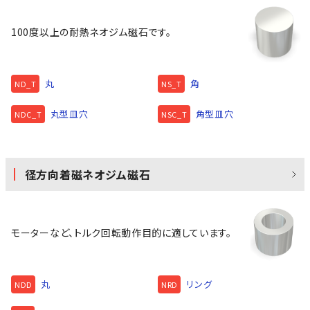
100度以上の耐熱ネオジム磁石です。
丸
角
ND_T
NS_T
丸型皿穴
角型皿穴
NDC_T
NSC_T
径方向着磁ネオジム磁石
モーターなど、トルク回転動作目的に適しています。
丸
リング
NDD
NRD