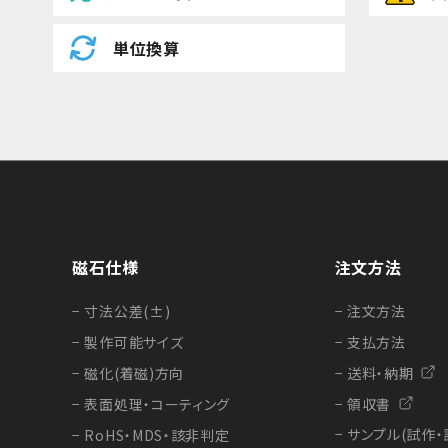
単位換算
磁石仕様
注文方法
− 寸法公差(±)
− 注文方法
− 製作可能サイズ
− 支払方法
− 磁化(着磁)方向
− 送料・納期
− 表面処理・コーティング
− 領収書
− サンプル(試作・
− RoHS・MDS・該非判定