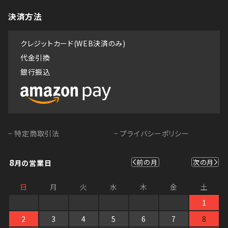
決済方法
クレジットカード(WEB決済のみ)
代金引換
銀行振込
− 特定商取引法
− プライバシーポリシー
8
前の月
次の月
月の営業日
日
月
火
水
木
金
土
1
2
3
4
5
6
7
8