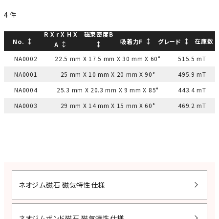
4
件
R X r X H X
磁束密度B
↕
↕
↕
在庫数
No.
吸着力F
グレード
↕
↕
A
NA0002
22.5 mm X 17.5 mm X 30 mm X 60°
515.5 mT
NA0001
25 mm X 10 mm X 20 mm X 90°
495.9 mT
NA0004
25.3 mm X 20.3 mm X 9 mm X 85°
443.4 mT
NA0003
29 mm X 14 mm X 15 mm X 60°
469.2 mT
ネオジム磁石 磁気特性仕様
ネオジムボンド磁石 磁気特性仕様