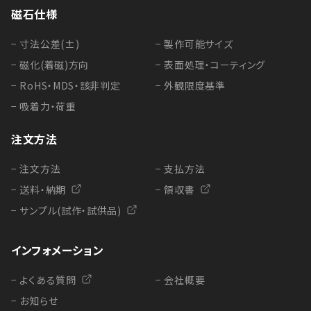
磁石仕様
− 寸法公差(±)
− 製作可能サイズ
− 磁化(着磁)方向
− 表面処理・コーティング
− RoHS・MDS・該非判定
− 外観限度基準
− 吸着力・荷重
注文方法
− 注文方法
− 支払方法
− 送料・納期
− 領収書
− サンプル(試作・試供品)
インフォメーション
− よくある質問
− 会社概要
− お知らせ