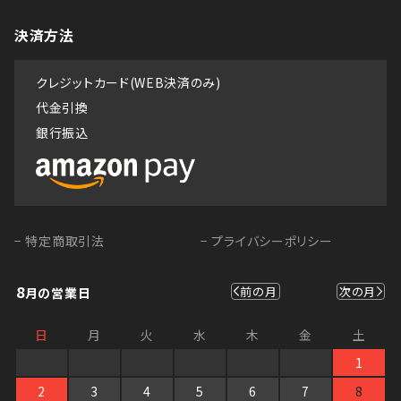
決済方法
クレジットカード(WEB決済のみ)
代金引換
銀行振込
− 特定商取引法
− プライバシーポリシー
8
前の月
次の月
月の営業日
日
月
火
水
木
金
土
1
2
3
4
5
6
7
8