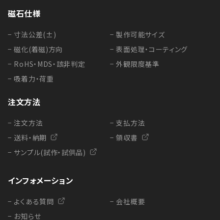
磁石仕様
− 寸法公差(±)
− 製作可能サイズ
− 磁化(着磁)方向
− 表面処理・コーティング
− RoHS・MDS・該非判定
− 外観限度基準
− 吸着力・荷重
注文方法
− 注文方法
− 支払方法
− 送料・納期
− 領収書
− サンプル(試作・試供品)
インフォメーション
− よくある質問
− 会社概要
− お知らせ