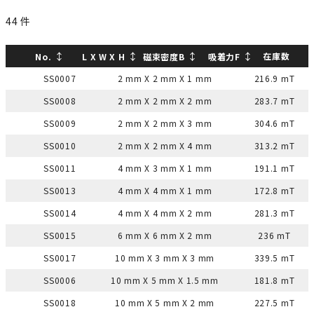
44
件
↕
↕
↕
↕
在庫数
No.
L X W X H
磁束密度B
吸着力F
SS0007
2 mm X 2 mm X 1 mm
216.9 mT
SS0008
2 mm X 2 mm X 2 mm
283.7 mT
SS0009
2 mm X 2 mm X 3 mm
304.6 mT
SS0010
2 mm X 2 mm X 4 mm
313.2 mT
SS0011
4 mm X 3 mm X 1 mm
191.1 mT
SS0013
4 mm X 4 mm X 1 mm
172.8 mT
SS0014
4 mm X 4 mm X 2 mm
281.3 mT
SS0015
6 mm X 6 mm X 2 mm
236 mT
SS0017
10 mm X 3 mm X 3 mm
339.5 mT
SS0006
10 mm X 5 mm X 1.5 mm
181.8 mT
SS0018
10 mm X 5 mm X 2 mm
227.5 mT