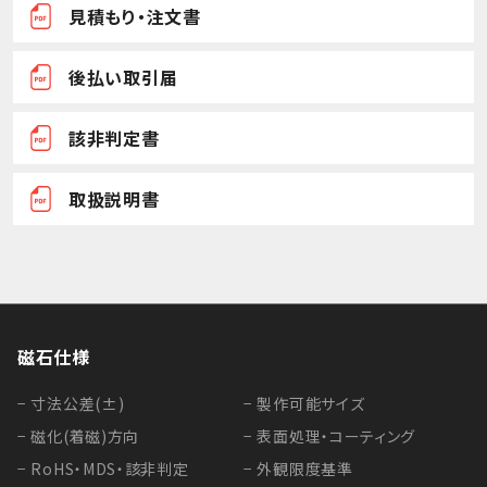
見積もり・注文書
後払い取引届
該非判定書
取扱説明書
磁石仕様
− 寸法公差(±)
− 製作可能サイズ
− 磁化(着磁)方向
− 表面処理・コーティング
− RoHS・MDS・該非判定
− 外観限度基準