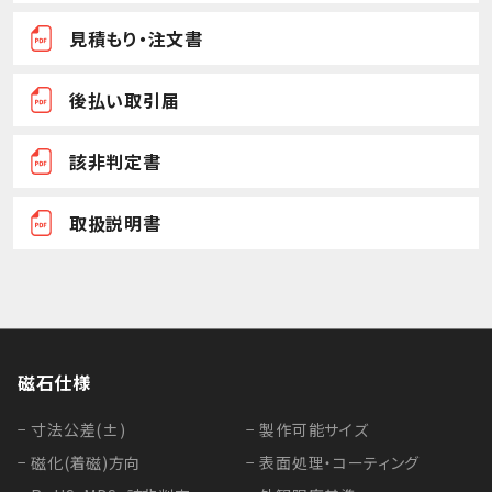
見積もり・注文書
後払い取引届
該非判定書
取扱説明書
磁石仕様
− 寸法公差(±)
− 製作可能サイズ
− 磁化(着磁)方向
− 表面処理・コーティング