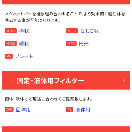
マグネットバーを複数組み合わせることで、より効果的に磁性体を
除去する事が可能となります。
枠状
はしご状
MF01
MF02
鞘状
円形
MF03
MFD
プレート
MP
固定・液体用フィルター
個体・液体など用途に合わせてご提案致します。
固体用
液体用
DW
FL