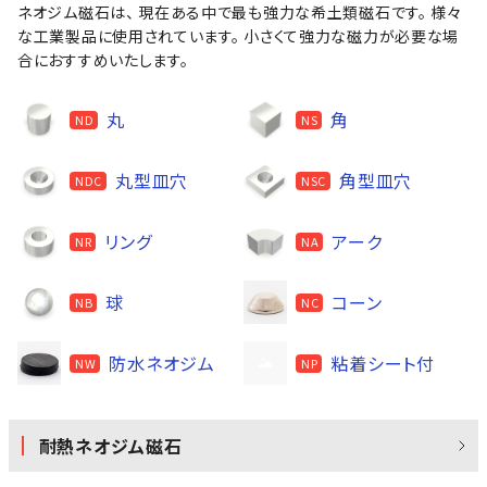
ネオジム磁石は、 現在ある中で最も強力な希土類磁石です。 様々
な工業製品に使用されています。 小さくて強力な磁力が必要な場
合におすすめいたします。
丸
角
ND
NS
丸型皿穴
角型皿穴
NDC
NSC
リング
アーク
NR
NA
球
コーン
NB
NC
防水ネオジム
粘着シート付
NW
NP
耐熱ネオジム磁石