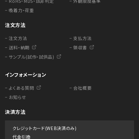
− RoHS・MDS・該非判定
− 外観限度基準
− 吸着力・荷重
注文方法
− 注文方法
− 支払方法
− 送料・納期
− 領収書
− サンプル(試作・試供品)
インフォメーション
− よくある質問
− 会社概要
− お知らせ
決済方法
クレジットカード(WEB決済のみ)
代金引換