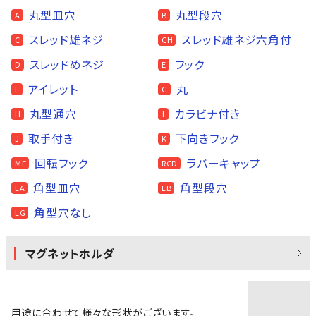
丸型皿穴
丸型段穴
A
B
スレッド雄ネジ
スレッド雄ネジ六角付
C
CH
スレッドめネジ
フック
D
E
アイレット
丸
F
G
丸型通穴
カラビナ付き
H
I
取手付き
下向きフック
J
K
回転フック
ラバーキャップ
MF
RCD
角型皿穴
角型段穴
LA
LB
角型穴なし
LG
マグネットホルダ
用途に合わせて様々な形状がございます。