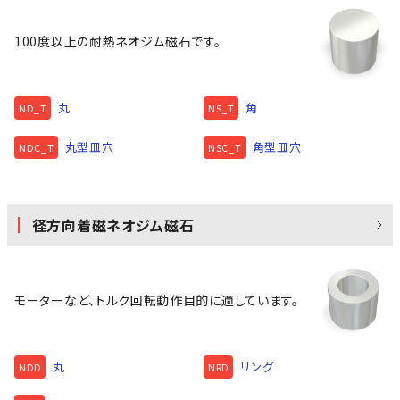
100度以上の耐熱ネオジム磁石です。
丸
角
ND_T
NS_T
丸型皿穴
角型皿穴
NDC_T
NSC_T
径方向着磁ネオジム磁石
モーターなど、トルク回転動作目的に適しています。
丸
リング
NDD
NRD