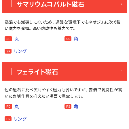
サマリウムコバルト磁石
高温でも減磁しにくいため、 過酷な環境下でもネオジムに次ぐ強
い磁力を発揮。 高い防腐性も魅力です。
丸
角
SD
SS
リング
SR
フェライト磁石
他の磁石に比べ欠けやすく磁力も弱いですが、 安価で防腐性が高
いため制作費を抑えたい場面で重宝します。
丸
角
FD
FS
リング
FR